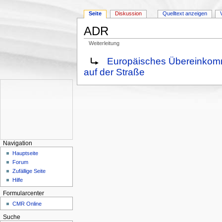
Seite
Diskussion
Quelltext anzeigen
ADR
Weiterleitung
Wechseln zu:
Navigation
,
Suche
Weiterleitung nach:
Europäisches Übereinkomme
auf der Straße
Navigation
Hauptseite
Forum
Zufällige Seite
Hilfe
Formularcenter
CMR Online
Suche