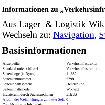
Informationen zu „Verkehrsinf
Aus Lager- & Logistik-Wik
Wechseln zu:
Navigation
,
S
Basisinformationen
Anzeigetitel
Verkehrsinfrastruktur
Standardsortierschlüssel
Verkehrsinfrastruktur
Seitenlänge (in Bytes)
11.862
Seitenkennnummer
5798
Seiteninhaltssprache
Deutsch (de)
Seiteninhaltsmodell
Wikitext
Indizierung durch Suchmaschinen
Erlaubt
Anzahl der Weiterleitungen zu dieser Seite
0
Gezählt als eine Inhaltsseite
Ja